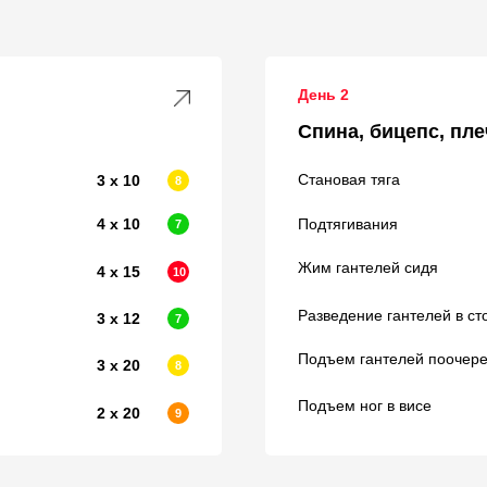
День 2
Спина, бицепс, пле
Становая тяга
3 х 10
8
4 х 10
Подтягивания
7
Жим гантелей сидя
4 х 15
10
Разведение гантелей в ст
3 х 12
7
Подъем гантелей поочере
3 х 20
8
Подъем ног в висе
2 х 20
9