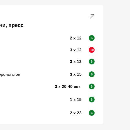
чи, пресс
2 х 12
6
3 х 12
10
3 х 12
6
ороны стоя
3 х 15
6
3 х 20-40 сек
6
1 х 15
6
2 х 23
6