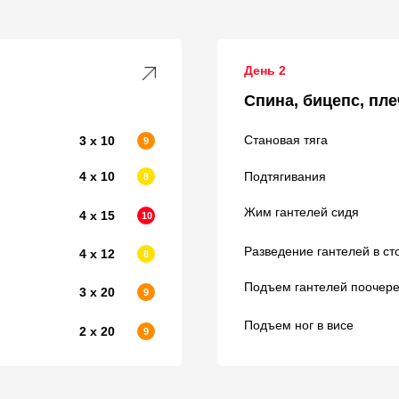
День 2
Спина, бицепс, пле
Становая тяга
3 х 10
9
4 х 10
Подтягивания
8
Жим гантелей сидя
4 х 15
10
Разведение гантелей в ст
4 х 12
8
Подъем гантелей поочере
3 х 20
9
Подъем ног в висе
2 х 20
9