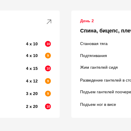
День 2
Спина, бицепс, пле
Становая тяга
4 х 10
10
4 х 10
Подтягивания
9
Жим гантелей сидя
4 х 15
10
Разведение гантелей в ст
4 х 12
9
Подъем гантелей поочере
3 х 20
9
Подъем ног в висе
2 х 20
10