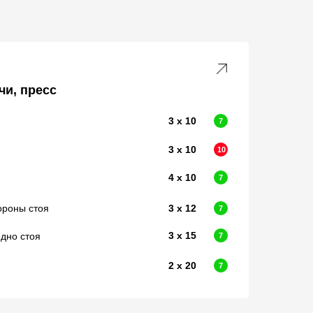
чи, пресс
3 х 10
7
3 х 10
10
4 х 10
7
ороны стоя
3 х 12
7
3 х 15
дно стоя
7
2 х 20
7