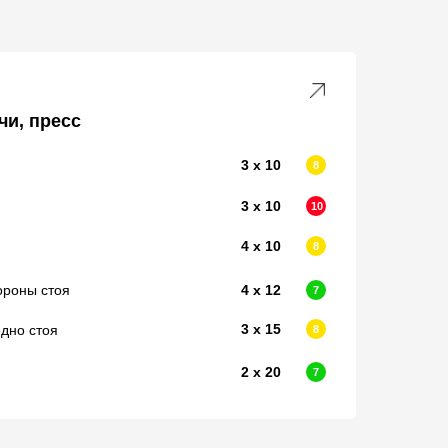
чи, пресс
3 х 10
8
3 х 10
10
4 х 10
8
ороны стоя
4 х 12
7
3 х 15
дно стоя
8
2 х 20
7