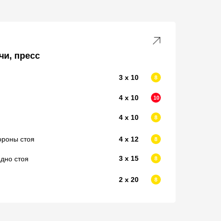
чи, пресс
3 х 10
8
4 х 10
10
4 х 10
8
ороны стоя
4 х 12
8
3 х 15
дно стоя
8
2 х 20
8