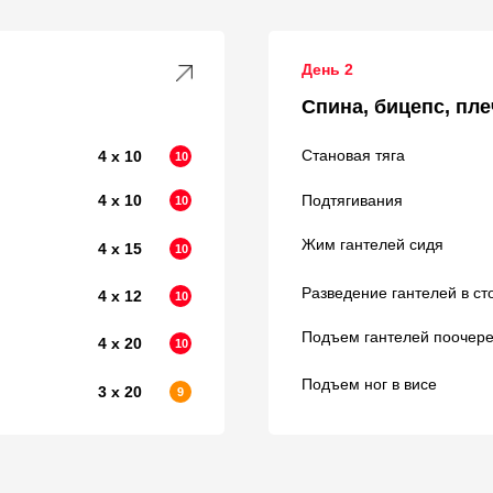
День 2
Спина, бицепс, пле
Становая тяга
4 х 10
10
4 х 10
Подтягивания
10
Жим гантелей сидя
4 х 15
10
Разведение гантелей в ст
4 х 12
10
Подъем гантелей поочере
4 х 20
10
Подъем ног в висе
3 х 20
9