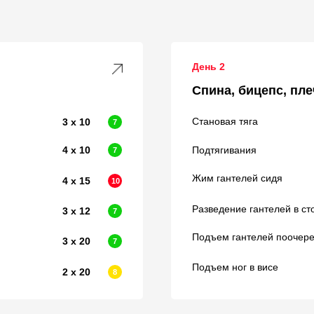
День 2
Спина, бицепс, пле
Становая тяга
3 х 10
7
4 х 10
Подтягивания
7
Жим гантелей сидя
4 х 15
10
Разведение гантелей в ст
3 х 12
7
Подъем гантелей поочере
3 х 20
7
Подъем ног в висе
2 х 20
8