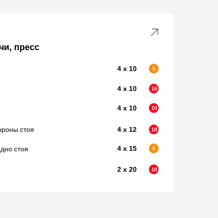
чи, пресс
4 х 10
9
4 х 10
10
4 х 10
10
ороны стоя
4 х 12
10
4 х 15
дно стоя
9
2 х 20
10