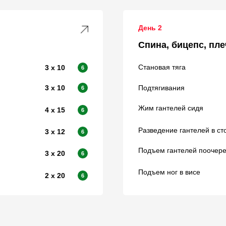
День 2
Спина, бицепс, пле
Становая тяга
3 х 10
6
3 х 10
Подтягивания
6
Жим гантелей сидя
4 х 15
6
Разведение гантелей в ст
3 х 12
6
Подъем гантелей поочере
3 х 20
6
Подъем ног в висе
2 х 20
6
ой: