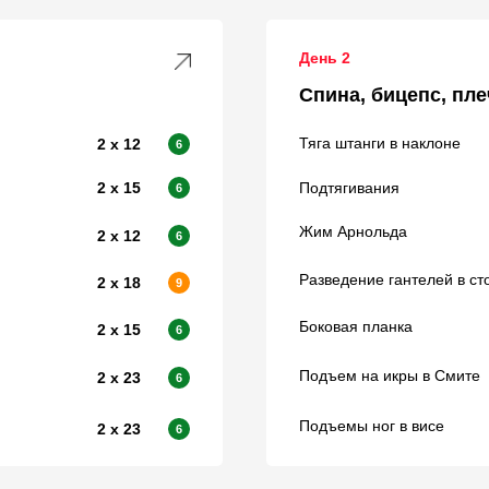
День 2
Спина, бицепс, пле
Тяга штанги в наклоне
2 х 12
6
2 х 15
Подтягивания
6
Жим Арнольда
2 х 12
6
Разведение гантелей в ст
2 х 18
9
Боковая планка
2 х 15
6
Подъем на икры в Смите
2 х 23
6
Подъемы ног в висе
2 х 23
6