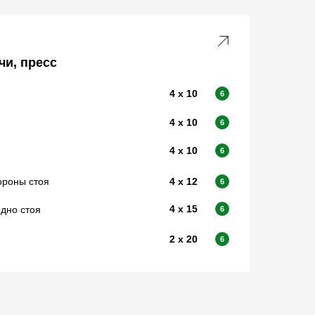
чи, пресс
4 х 10
6
4 х 10
6
4 х 10
6
ороны стоя
4 х 12
6
4 х 15
дно стоя
6
2 х 20
6