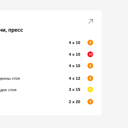
чи, пресс
4 х 10
9
4 х 10
10
4 х 10
9
ороны стоя
4 х 12
9
3 х 15
дно стоя
8
2 х 20
9